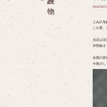
2024/02/2
こんにち
この度、
当店は北
伊勢鮨オ
全国の皆
今後少し