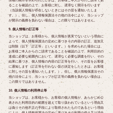
情報の開示を求められたときは、お客様ご本人からのご請求であ
ることを確認の上で、お客様に対し、遅滞なく開示を行います
（当該個人情報が存在しないときにはその旨を通知いたしま
す。）。但し、個人情報保護法その他の法令により、当ショップ
が開示の義務を負わない場合は、この限りではありません。
9. 個人情報の訂正等
当ショップは、お客様から、個人情報が真実でないという理由に
よって、個人情報保護法の定めに基づきその内容の訂正、追加又
は削除（以下「訂正等」といいます。）を求められた場合には、
お客様ご本人からのご請求であることを確認の上で、利用目的の
達成に必要な範囲内において、遅滞なく必要な調査を行い、その
結果に基づき、個人情報の内容の訂正等を行い、その旨をお客様
に通知します（訂正等を行わない旨の決定をしたときは、お客様
に対しその旨を通知いたします。）。但し、個人情報保護法その
他の法令により、当ショップが訂正等の義務を負わない場合は、
この限りではありません。
10. 個人情報の利用停止等
当ショップは、お客様から、お客様の個人情報が、あらかじめ公
表された利用目的の範囲を超えて取り扱われているという理由又
は偽りその他不正の手段により取得されたものであるという理由
により、個人情報保護法の定めに基づきその利用の停止又は消去