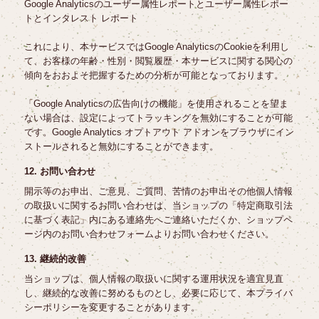
Google Analyticsのユーザー属性レポートとユーザー属性レポー
トとインタレスト レポート
これにより、本サービスではGoogle AnalyticsのCookieを利用し
て、お客様の年齢・性別・閲覧履歴・本サービスに関する関心の
傾向をおおよそ把握するための分析が可能となっております。
「Google Analyticsの広告向けの機能」を使用されることを望ま
ない場合は、設定によってトラッキングを無効にすることが可能
です。Google Analytics オプトアウト アドオンをブラウザにイン
ストールされると無効にすることができます。
12. お問い合わせ
開示等のお申出、ご意見、ご質問、苦情のお申出その他個人情報
の取扱いに関するお問い合わせは、当ショップの「特定商取引法
に基づく表記」内にある連絡先へご連絡いただくか、ショップペ
ージ内のお問い合わせフォームよりお問い合わせください。
13. 継続的改善
当ショップは、個人情報の取扱いに関する運用状況を適宜見直
し、継続的な改善に努めるものとし、必要に応じて、本プライバ
シーポリシーを変更することがあります。